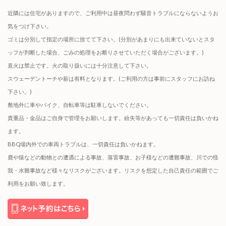
近隣には住宅がありますので、ご利用中は昼夜問わず騒音トラブルにならないようお
気をつけ下さい。
ゴミは分別して指定の場所に捨てて下さい。(分別があまりにも出来ていないとスタ
ッフが判断した場合、ごみの処理をお断りさせていただく場合がございます。)
直火は禁止です。火の取り扱いには十分注意して下さい。
スウェーデントーチや薪は有料となります。(ご利用の方は事前にスタッフにお訪ね
下さい。)
敷地外に車やバイク、自転車等は駐車しないでください。
貴重品・金品はご自身で管理をお願いします。紛失等があっても一切責任は負いかね
ます。
BBQ場内外での車両トラブルは、一切責任は負いかねます。
鹿や猿などの動物との遭遇による事故、落雷事故、お子様などの遭難事故、川での怪
我・水難事故など様々なリスクがございます。リスクを想定した自己責任の範囲でご
利用をお願い致します。