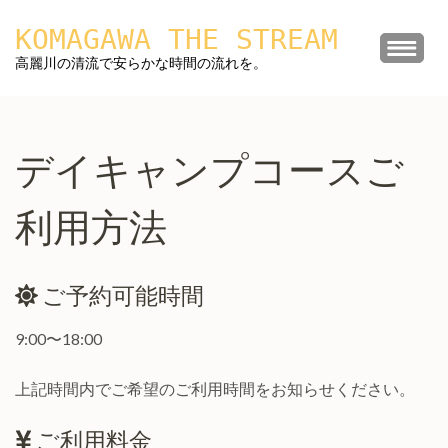
コ
KOMAGAWA THE STREAM
ン
テ
高麗川の清流で安らかな時間の流れを。
ン
ツ
へ
デイキャンプコースご
ス
キ
利用方法
ッ
プ
(Enter
ご予約可能時間
を
押
9:00〜18:00
す)
上記時間内でご希望のご利用時間をお知らせください。
ご利用料金